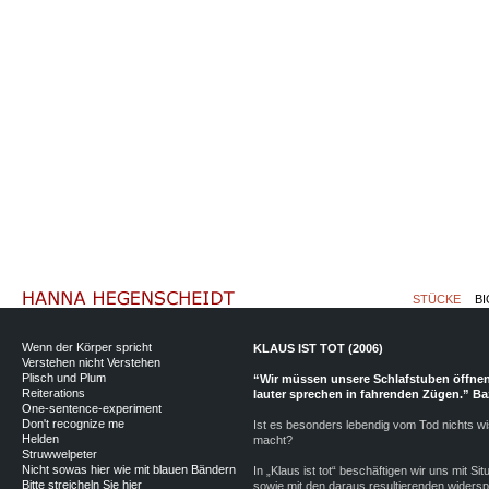
STÜCKE
BI
Wenn der Körper spricht
KLAUS IST TOT (2006)
Verstehen nicht Verstehen
Plisch und Plum
“Wir müssen unsere Schlafstuben öffnen
Reiterations
lauter sprechen in fahrenden Zügen.” B
One-sentence-experiment
Don't recognize me
Ist es besonders lebendig vom Tod nichts wi
Helden
macht?
Struwwelpeter
Nicht sowas hier wie mit blauen Bändern
In „Klaus ist tot“ beschäftigen wir uns mit Si
Bitte streicheln Sie hier
sowie mit den daraus resultierenden widers