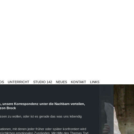
OS
UNTERRICHT
STUDIO 142
NEUES
KONTAKT
LINKS
, unsere Korrespondenz unter die Nachbarn verteilen,
azon Brock
ssen zu wollen, oder ist es gerade das was uns lebendig
tuationen, mit denen jeder früher oder später konfrontiert wird
prüchlichen emotionalen Zuständen. Mit Hilfe des Themas Tod