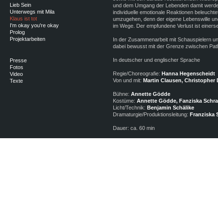
Lieb Sein
und dem Umgang der Lebenden damit werden 
Unterwegs mit Mila
individuelle emotionale Reaktionen beleuchte
Klaus ist tot
umzugehen, denn der eigene Lebenswille un
I'm okay you're okay
im Wege. Der empfundene Verlust ist einerseit
Prolog
Projektarbeiten
In der Zusammenarbeit mit Schauspielern u
dabei bewusst mit der Grenze zwischen Path
In deutscher und englischer Sprache
Presse
Fotos
Regie/Choreografie:
Hanna Hegenscheidt
Video
Von und mit:
Martin Clausen, Christopher
Texte
Bühne:
Annette Gödde
Kostüme:
Annette Gödde, Fanziska Schr
Licht/Technik:
Benjamin Schälike
Dramaturgie/Produktionsleitung:
Franziska 
Dauer: ca. 60 min
Uraufführung:
Sophiensaele Berlin 2006
Gastspiele:
fabrik Postdam 2008
Kampnagelfabrik Hamburg 2008
Eine Produktion von Hanna Hegenscheidt u
Gefördert aus Mitteln des Hauptstadtkulturf
Mit freundlicher Unterstützung des Mimecent