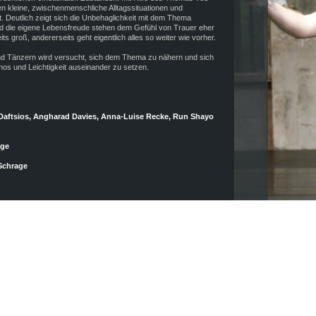
kleine, zwischenmenschliche Alltagssituationen und
t. Deutlich zeigt sich die Unbehaglichkeit mit dem Thema
d die eigene Lebensfreude stehen dem Gefühl von Trauer eher
s groß, andererseits geht eigentlich alles so weiter wie vorher.
nd Tänzern wird versucht, sich dem Thema zu nähern und sich
os und Leichtigkeit auseinander zu setzen.
 Daftsios, Angharad Davies, Anna-Luise Recke, Run Shayo
age
Schrage
nd Sophiensæle.
onds.
rum Berlin.