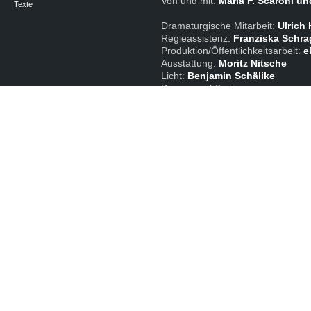
Von und mit:
Maria F. Scaroni 
Texte
Dramaturgische Mitarbeit:
Ulrich
Regieassistenz:
Franziska Schra
Produktion/Öffentlichkeitsarbeit:
e
Ausstattung:
Moritz Nitsche
Licht:
Benjamin Schälike
Dauer: ca. 50 min.
Uraufführung:
Uferstudios Berli
Gastspiele:
Perfect Wedding/Fest
Gefördert durch den Regierenden 
Kulturelle Angelegenheiten. Mit fr
der Uferstudios GmbH und der HA