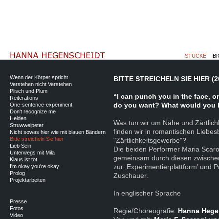
STÜCKE
BI
Wenn der Körper spricht
BITTE STREICHELN SIE HIER (2
Verstehen nicht Verstehen
Plisch und Plum
“I can punch you in the face, o
Reiterations
do you want? What would you l
One-sentence-experiment
Don't recognize me
Helden
Was tun wir um Nähe und Zärtlichk
Struwwelpeter
finden wir in romantischen Liebes
Nicht sowas hier wie mit blauen Bändern
Bitte streicheln Sie hier
"Zärtlichkeitsgewerbe"?
Lieb Sein
Die beiden Performer Maria Sca
Unterwegs mit Mila
gemeinsam durch diesen zwische
Klaus ist tot
zur ‚Experimentierplattform’ und P
I'm okay you're okay
Prolog
Zuschauer.
Projektarbeiten
In englischer Sprache
Presse
Fotos
Regie/Choreografie:
Hanna Hege
Video