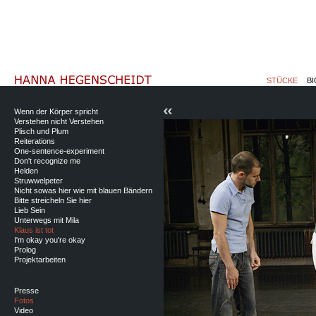
STÜCKE
BI
Wenn der Körper spricht
Verstehen nicht Verstehen
Plisch und Plum
Reiterations
One-sentence-experiment
Don't recognize me
Helden
Struwwelpeter
Nicht sowas hier wie mit blauen Bändern
Bitte streicheln Sie hier
Lieb Sein
Unterwegs mit Mila
Klaus ist tot
I'm okay you're okay
Prolog
Projektarbeiten
Presse
Fotos
Video